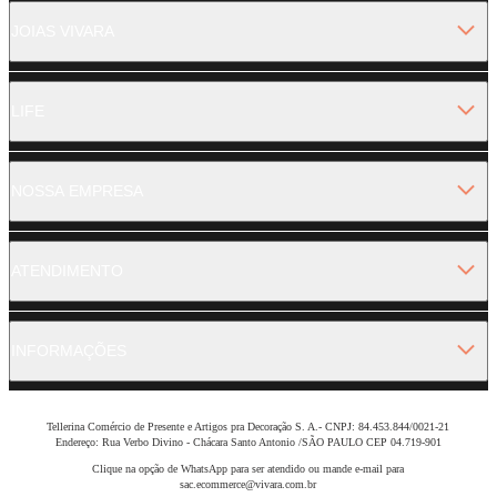
JOIAS VIVARA
LIFE
NOSSA EMPRESA
ATENDIMENTO
INFORMAÇÕES
Tellerina Comércio de Presente e Artigos pra Decoração S. A.- CNPJ: 84.453.844/0021-21
Endereço: Rua Verbo Divino - Chácara Santo Antonio /SÃO PAULO CEP 04.719-901
Clique na opção de WhatsApp para ser atendido ou mande e-mail para
sac.ecommerce@vivara.com.br