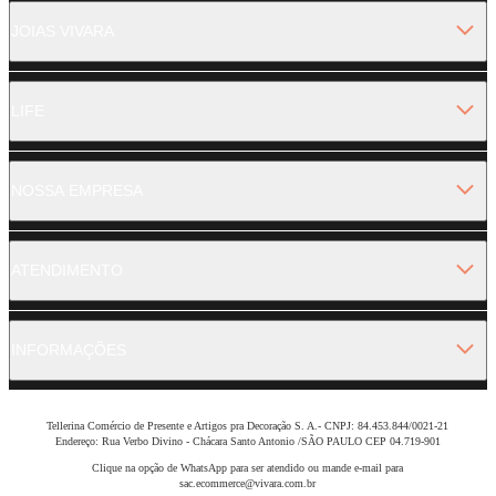
JOIAS VIVARA
LIFE
NOSSA EMPRESA
ATENDIMENTO
INFORMAÇÕES
Tellerina Comércio de Presente e Artigos pra Decoração S. A.- CNPJ: 84.453.844/0021-21
Endereço: Rua Verbo Divino - Chácara Santo Antonio /SÃO PAULO CEP 04.719-901
Clique na opção de WhatsApp para ser atendido ou mande e-mail para
sac.ecommerce@vivara.com.br