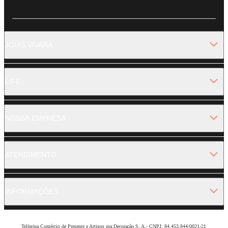
JOIAS VIVARA
LIFE
NOSSA EMPRESA
ATENDIMENTO
INFORMAÇÕES
Tellerina Comércio de Presente e Artigos pra Decoração S. A.- CNPJ: 84.453.844/0021-21