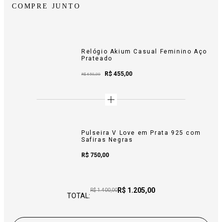
COMPRE JUNTO
Relógio Akium Casual Feminino Aço
Prateado
Sale Price:
R$ 455,00
Sale Price:
R$ 650,00
Pulseira V Love em Prata 925 com
Safiras Negras
Sale Price:
R$ 750,00
Price:
R$ 1.205,00
Original price:
R$ 1.400,00
TOTAL: