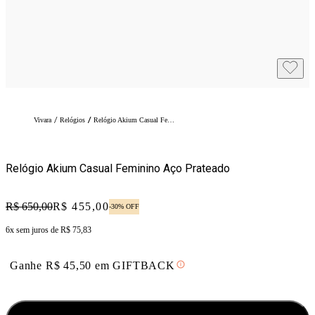
/
/
Vivara
Relógios
Relógio Akium Casual Feminino Aço Prateado
Relógio Akium Casual Feminino Aço Prateado
Original price:
R$ 650,00
Price:
R$ 455,00
-
30
% OFF
6x sem juros de
R$ 75,83
Ganhe
R$
45,50
em
GIFTBACK