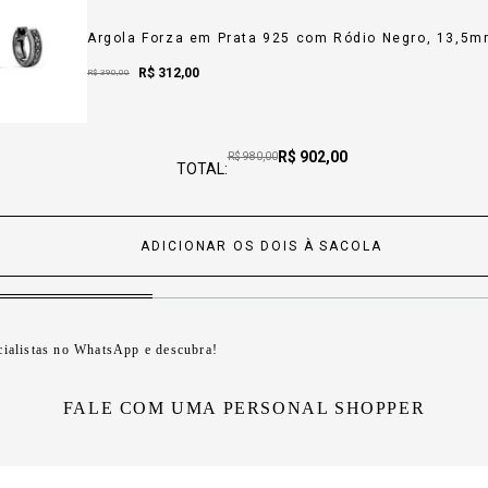
Argola Forza em Prata 925 com Ródio Negro, 13,5
Sale Price:
R$ 312,00
Sale Price:
R$ 390,00
Price:
R$ 902,00
Original price:
R$ 980,00
TOTAL:
ADICIONAR OS DOIS À SACOLA
cialistas no WhatsApp e descubra!
FALE COM UMA PERSONAL SHOPPER