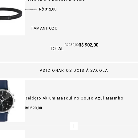
Sale Price:
R$ 312,00
Sale Price:
R$ 390,00
TAMANHO
20
Price:
R$ 902,00
Original price:
R$ 980,00
TOTAL:
ADICIONAR OS DOIS À SACOLA
Relógio Akium Masculino Couro Azul Marinho
Sale Price:
R$ 590,00