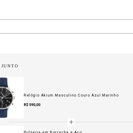
 JUNTO
Relógio Akium Masculino Couro Azul Marinho
Sale Price:
R$ 590,00
Pulseira em Borracha e Aço