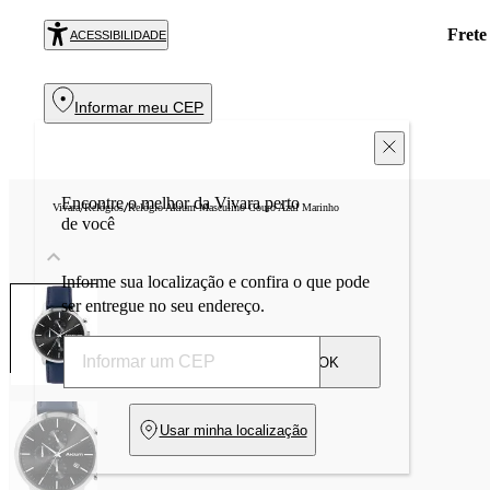
Exclusivo no
R
ACESSIBILIDADE
Informar meu CEP
Encontre o melhor da Vivara perto
/
/
Vivara
Relógios
Relógio Akium Masculino Couro Azul Marinho
de você
Informe sua localização e confira o que pode
ser entregue no seu endereço.
OK
Usar minha localização