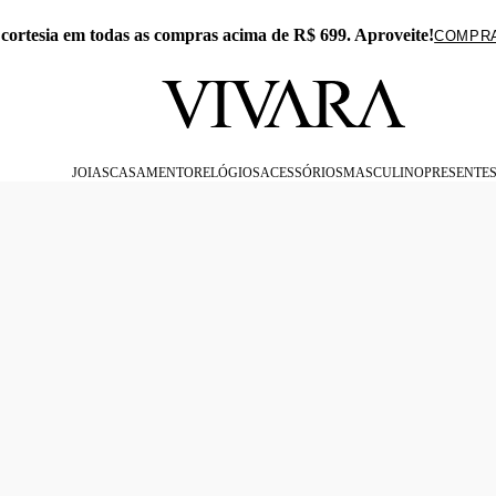
 APP: 15% Off na primeira compra com o cupom PRESENTEAPP
JOIAS
CASAMENTO
RELÓGIOS
ACESSÓRIOS
MASCULINO
PRESENTE