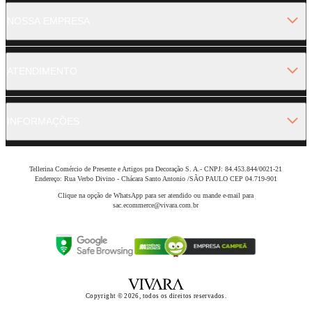
NOSSA EMPRESA
ATENDIMENTO
INFORMAÇÕES
Tellerina Comércio de Presente e Artigos pra Decoração S. A.- CNPJ: 84.453.844/0021-21
Endereço: Rua Verbo Divino - Chácara Santo Antonio /SÃO PAULO CEP 04.719-901
Clique na opção de WhatsApp para ser atendido ou mande e-mail para
sac.ecommerce@vivara.com.br
Copyright © 2026, todos os direitos reservados.