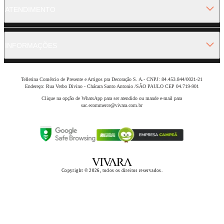
ATENDIMENTO
INFORMAÇÕES
Tellerina Comércio de Presente e Artigos pra Decoração S. A.- CNPJ: 84.453.844/0021-21
Endereço: Rua Verbo Divino - Chácara Santo Antonio /SÃO PAULO CEP 04.719-901
Clique na opção de WhatsApp para ser atendido ou mande e-mail para
sac.ecommerce@vivara.com.br
Copyright © 2026, todos os direitos reservados.