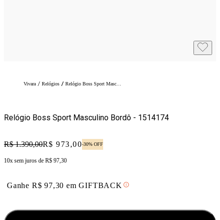
/
/
Vivara
Relógios
Relógio Boss Sport Masculino Bordô - 1514174
Relógio Boss Sport Masculino Bordô - 1514174
Original price:
R$ 1.390,00
Price:
R$ 973,00
-
30
% OFF
10x sem juros de
R$ 97,30
Ganhe
R$
97,30
em
GIFTBACK