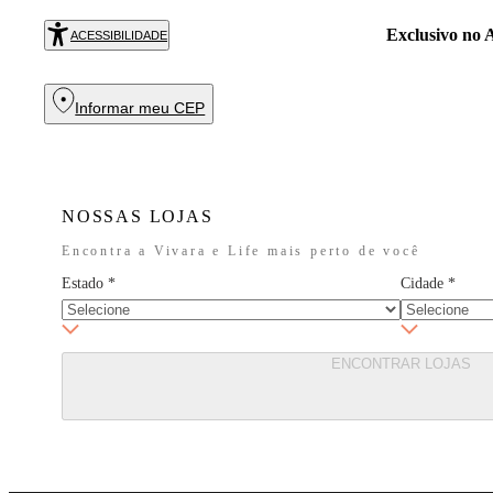
Exclusivo no
R
ACESSIBILIDADE
Informar meu CEP
NOSSAS LOJAS
Encontra a Vivara e Life mais perto de você
Estado
*
Cidade
*
ENCONTRAR LOJAS