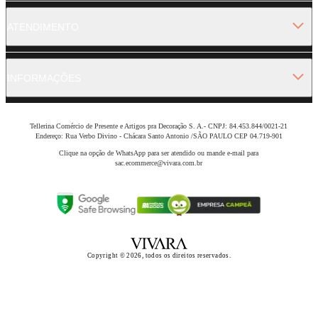
ATENDIMENTO
INFORMAÇÕES
Tellerina Comércio de Presente e Artigos pra Decoração S. A.- CNPJ: 84.453.844/0021-21
Endereço: Rua Verbo Divino - Chácara Santo Antonio /SÃO PAULO CEP 04.719-901
Clique na opção de WhatsApp para ser atendido ou mande e-mail para
sac.ecommerce@vivara.com.br
Copyright © 2026, todos os direitos reservados.