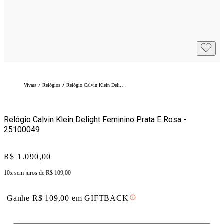
/
/
Vivara
Relógios
Relógio Calvin Klein Delight Feminino Prata e Rosa - 25100049
Relógio Calvin Klein Delight Feminino Prata E Rosa -
25100049
Price:
R$ 1.090,00
10x sem juros de
R$ 109,00
Ganhe
R$
109,00
em
GIFTBACK