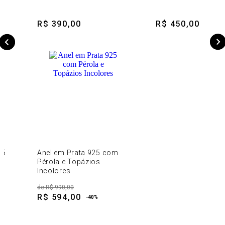
R$ 390,00
R$ 450,00
25
Anel em Prata 925 com
Pérola e Topázios
Incolores
de
R$ 990,00
R$ 594,00
-
40
%