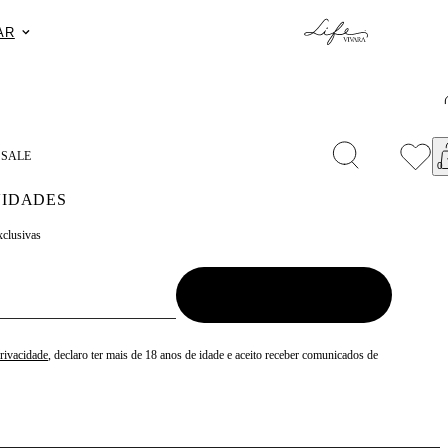
Exclusivo n
AR
S
SALE
IDADES
xclusivas
Privacidade
, declaro ter mais de 18 anos de idade e aceito receber comunicados de