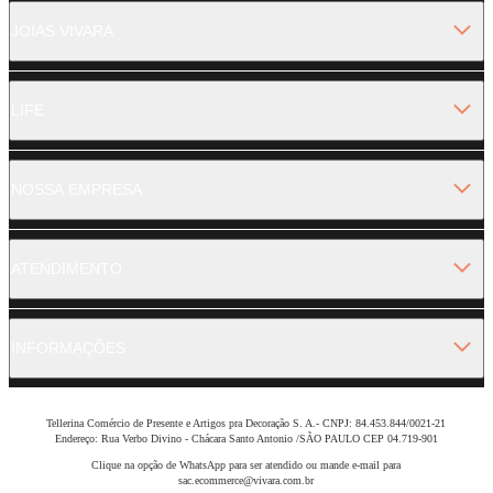
JOIAS VIVARA
LIFE
NOSSA EMPRESA
ATENDIMENTO
INFORMAÇÕES
Tellerina Comércio de Presente e Artigos pra Decoração S. A.- CNPJ: 84.453.844/0021-21
Endereço: Rua Verbo Divino - Chácara Santo Antonio /SÃO PAULO CEP 04.719-901
Clique na opção de WhatsApp para ser atendido ou mande e-mail para
sac.ecommerce@vivara.com.br