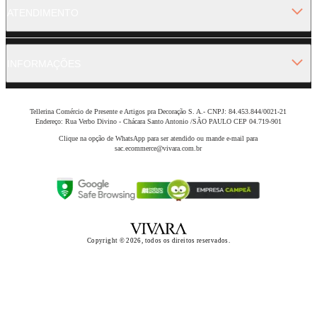
ATENDIMENTO
INFORMAÇÕES
Tellerina Comércio de Presente e Artigos pra Decoração S. A.- CNPJ: 84.453.844/0021-21
Endereço: Rua Verbo Divino - Chácara Santo Antonio /SÃO PAULO CEP 04.719-901
Clique na opção de WhatsApp para ser atendido ou mande e-mail para
sac.ecommerce@vivara.com.br
Copyright © 2026, todos os direitos reservados.