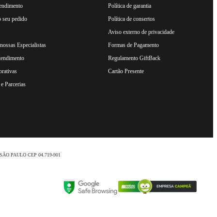
tendimento
Política de garantia
 seu pedido
Política de consertos
Aviso externo de privacidade
ossas Especialistas
Formas de Pagamento
tendimento
Regulamento GiftBack
rativas
Cartão Presente
e Parcerias
nio /SÃO PAULO CEP 04.719-901