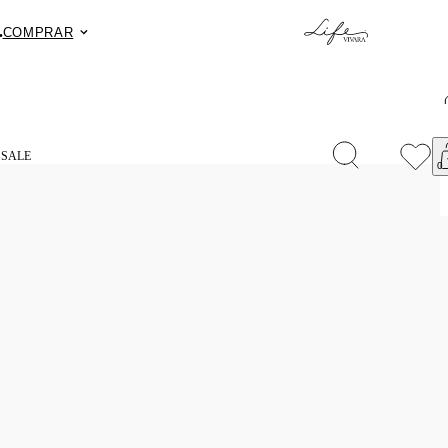
.
Fret
COMPRAR
S
SALE