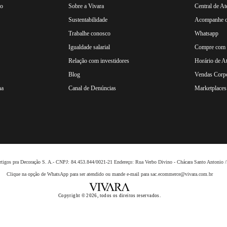
ro
Sobre a Vivara
Central de A
Sustentabilidade
Acompanhe o
Trabalhe conosco
Whatsapp
Igualdade salarial
Compre com n
Relação com investidores
Horário de A
Blog
Vendas Corpo
na
Canal de Denúncias
Marketplaces 
 Artigos pra Decoração S. A.- CNPJ: 84.453.844/0021-21 Endereço: Rua Verbo Divino - Chácara Santo Anto
Clique na opção de WhatsApp para ser atendido ou mande e-mail para sac.ecommerce@vivara.com.br
Copyright © 2026, todos os direitos reservados.