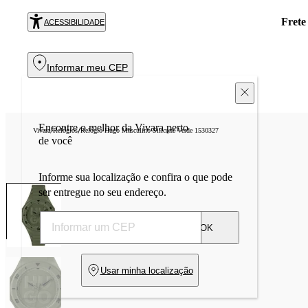
Frete
ACESSIBILIDADE
Informar meu CEP
Encontre o melhor da Vivara perto
/
/
Vivara
Relógios
Relógio Hugo Masculino Silicone Verde 1530327
de você
Informe sua localização e confira o que pode
ser entregue no seu endereço.
OK
Usar minha localização