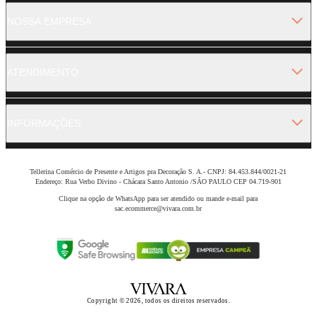
NOSSA EMPRESA
ATENDIMENTO
INFORMAÇÕES
Tellerina Comércio de Presente e Artigos pra Decoração S. A.- CNPJ: 84.453.844/0021-21
Endereço: Rua Verbo Divino - Chácara Santo Antonio /SÃO PAULO CEP 04.719-901
Clique na opção de WhatsApp para ser atendido ou mande e-mail para
sac.ecommerce@vivara.com.br
Copyright © 2026, todos os direitos reservados.