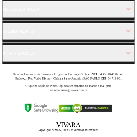
NOSSA EMPRESA
ATENDIMENTO
INFORMAÇÕES
Tellerina Comércio de Presente e Artigos pra Decoração S. A.- CNPJ: 84.453.844/0021-21
Endereço: Rua Verbo Divino - Chácara Santo Antonio /SÃO PAULO CEP 04.719-901
Clique na opção de WhatsApp para ser atendido ou mande e-mail para
sac.ecommerce@vivara.com.br
Copyright © 2026, todos os direitos reservados.