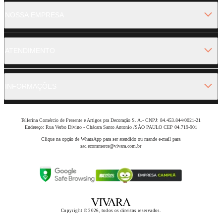
NOSSA EMPRESA
ATENDIMENTO
INFORMAÇÕES
Tellerina Comércio de Presente e Artigos pra Decoração S. A.- CNPJ: 84.453.844/0021-21
Endereço: Rua Verbo Divino - Chácara Santo Antonio /SÃO PAULO CEP 04.719-901
Clique na opção de WhatsApp para ser atendido ou mande e-mail para
sac.ecommerce@vivara.com.br
Copyright © 2026, todos os direitos reservados.