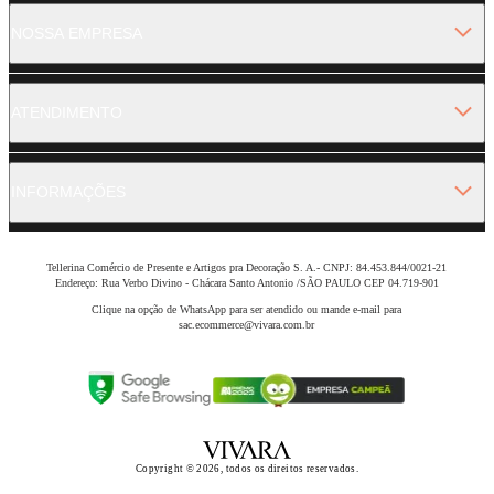
NOSSA EMPRESA
ATENDIMENTO
INFORMAÇÕES
Tellerina Comércio de Presente e Artigos pra Decoração S. A.- CNPJ: 84.453.844/0021-21
Endereço: Rua Verbo Divino - Chácara Santo Antonio /SÃO PAULO CEP 04.719-901
Clique na opção de WhatsApp para ser atendido ou mande e-mail para
sac.ecommerce@vivara.com.br
Copyright © 2026, todos os direitos reservados.