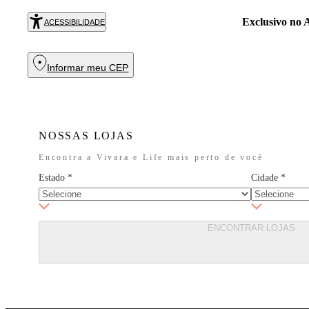
Exclusivo no
R
ACESSIBILIDADE
Informar meu CEP
NOSSAS LOJAS
Encontra a Vivara e Life mais perto de você
Estado
*
Cidade
*
ENCONTRAR LOJAS