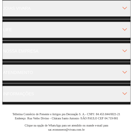
JOIAS VIVARA
LIFE
NOSSA EMPRESA
ATENDIMENTO
INFORMAÇÕES
Tellerina Comércio de Presente e Artigos pra Decoração S. A.- CNPJ: 84.453.844/0021-21
Endereço: Rua Verbo Divino - Chácara Santo Antonio /SÃO PAULO CEP 04.719-901
Clique na opção de WhatsApp para ser atendido ou mande e-mail para
sac.ecommerce@vivara.com.br