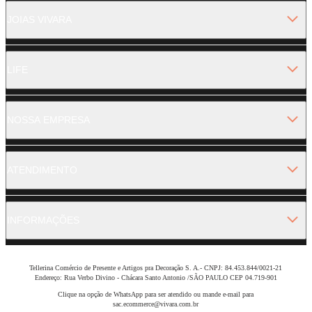
JOIAS VIVARA
LIFE
NOSSA EMPRESA
ATENDIMENTO
INFORMAÇÕES
Tellerina Comércio de Presente e Artigos pra Decoração S. A.- CNPJ: 84.453.844/0021-21
Endereço: Rua Verbo Divino - Chácara Santo Antonio /SÃO PAULO CEP 04.719-901
Clique na opção de WhatsApp para ser atendido ou mande e-mail para
sac.ecommerce@vivara.com.br