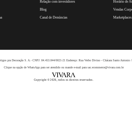
Relação com investidores
Horário de A
Blog
Vendas Corpo
na
Canal de Denúncias
Marketplaces 
 Artigos pra Decoração S. A.- CNPJ: 84.453.844/0021-21 Endereço: Rua Verbo Divino - Chácara Santo Anto
Clique na opção de WhatsApp para ser atendido ou mande e-mail para sac.ecommerce@vivara.com.br
Copyright © 2026, todos os direitos reservados.