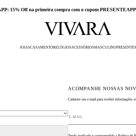
 APP: 15% Off na primeira compra com o cupom PRESENTEAPP
JOIAS
CASAMENTO
RELÓGIOS
ACESSÓRIOS
MASCULINO
PRESENTE
ACOMPANHE NOSSAS NOV
Cadastre seu e-mail para
receber informações e
Tendo analisado e compreendido a
Politica de 