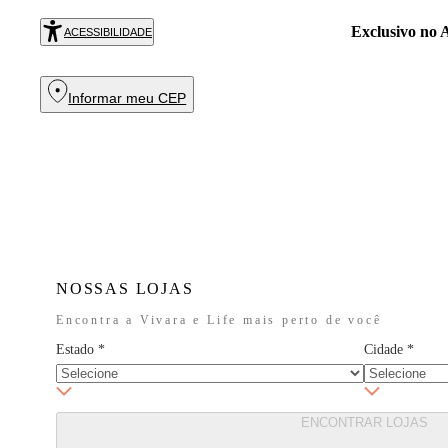
Exclusivo no
R
ACESSIBILIDADE
Informar meu CEP
NOSSAS LOJAS
Encontra a Vivara e Life mais perto de você
Estado
*
Cidade
*
ENCONTRAR LOJAS