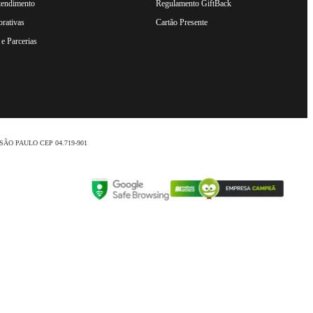
tendimento
Regulamento GiftBack
rativas
Cartão Presente
e Parcerias
nio /SÃO PAULO CEP 04.719-901