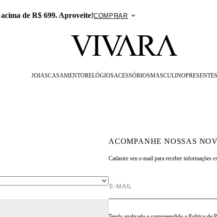
 no APP: 15% Off na primeira compra com o cupom PRESENTE
JOIAS
CASAMENTO
RELÓGIOS
ACESSÓRIOS
MASCULINO
PRESENTE
ACOMPANHE NOSSAS NOV
Cadastre seu e-mail para
receber informações e
Tendo analisado e compreendido a
Politica de 