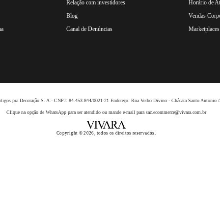
Relação com investidores
Horário de A
Blog
Vendas Corpo
na
Canal de Denúncias
Marketplaces 
 Artigos pra Decoração S. A.- CNPJ: 84.453.844/0021-21 Endereço: Rua Verbo Divino - Chácara Santo Anto
Clique na opção de WhatsApp para ser atendido ou mande e-mail para sac.ecommerce@vivara.com.br
Copyright © 2026, todos os direitos reservados.