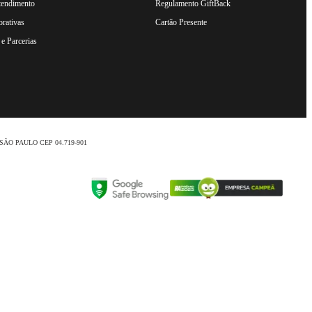
tendimento
Regulamento GiftBack
rativas
Cartão Presente
e Parcerias
nio /SÃO PAULO CEP 04.719-901