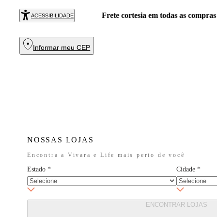
Exclusivo
PRAR
ACESSIBILIDADE
Informar meu CEP
NOSSAS LOJAS
Encontra a Vivara e Life mais perto de você
Estado
*
Cidade
*
ENCONTRAR LOJAS