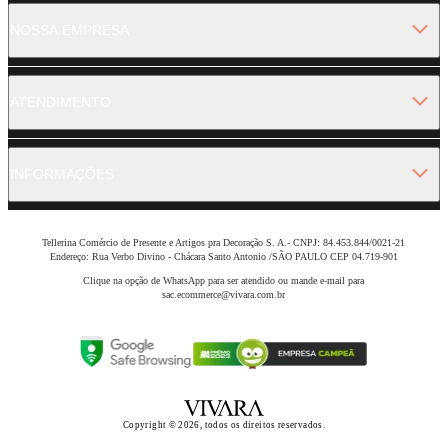
NOSSA EMPRESA
ATENDIMENTO
INFORMAÇÕES
Tellerina Comércio de Presente e Artigos pra Decoração S. A.- CNPJ: 84.453.844/0021-21
Endereço: Rua Verbo Divino - Chácara Santo Antonio /SÃO PAULO CEP 04.719-901
Clique na opção de WhatsApp para ser atendido ou mande e-mail para
sac.ecommerce@vivara.com.br
Copyright © 2026, todos os direitos reservados.