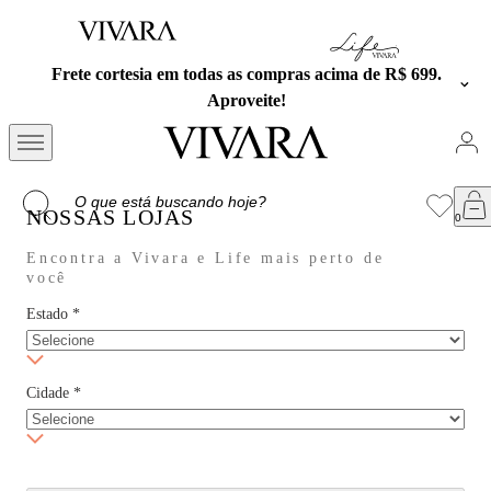
ras acima de R$ 699.
Exclusivo no APP: 15% Off na pri
cupom PRESENTEA
NOSSAS LOJAS
Encontra a Vivara e Life mais perto de
você
Estado
*
Cidade
*