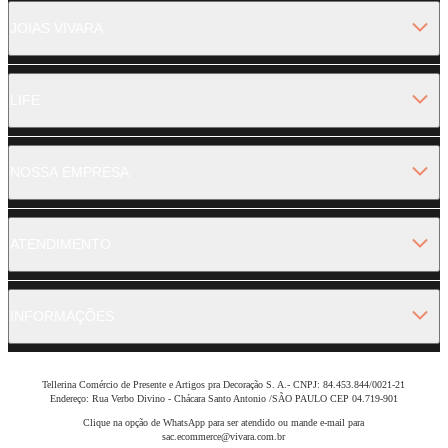
JOIAS VIVARA
LIFE
NOSSA EMPRESA
ATENDIMENTO
INFORMAÇÕES
Tellerina Comércio de Presente e Artigos pra Decoração S. A.- CNPJ: 84.453.844/0021-21
Endereço: Rua Verbo Divino - Chácara Santo Antonio /SÃO PAULO CEP 04.719-901
Clique na opção de WhatsApp para ser atendido ou mande e-mail para
sac.ecommerce@vivara.com.br