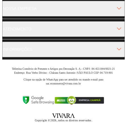
NOSSA EMPRESA
ATENDIMENTO
INFORMAÇÕES
Tellerina Comércio de Presente e Artigos pra Decoração S. A.- CNPJ: 84.453.844/0021-21
Endereço: Rua Verbo Divino - Chácara Santo Antonio /SÃO PAULO CEP 04.719-901
Clique na opção de WhatsApp para ser atendido ou mande e-mail para
sac.ecommerce@vivara.com.br
Copyright © 2026, todos os direitos reservados.