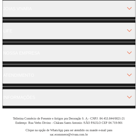
JOIAS VIVARA
LIFE
NOSSA EMPRESA
ATENDIMENTO
INFORMAÇÕES
Tellerina Comércio de Presente e Artigos pra Decoração S. A.- CNPJ: 84.453.844/0021-21
Endereço: Rua Verbo Divino - Chácara Santo Antonio /SÃO PAULO CEP 04.719-901
Clique na opção de WhatsApp para ser atendido ou mande e-mail para
sac.ecommerce@vivara.com.br