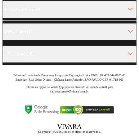
NOSSA EMPRESA
ATENDIMENTO
INFORMAÇÕES
Tellerina Comércio de Presente e Artigos pra Decoração S. A.- CNPJ: 84.453.844/0021-21
Endereço: Rua Verbo Divino - Chácara Santo Antonio /SÃO PAULO CEP 04.719-901
Clique na opção de WhatsApp para ser atendido ou mande e-mail para
sac.ecommerce@vivara.com.br
Copyright © 2026, todos os direitos reservados.