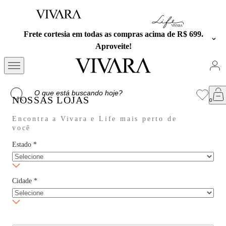
ras acima de R$ 699.
Exclusivo no APP: 15% Off na pri
cupom PRESENTEA
NOSSAS LOJAS
Encontra a Vivara e Life mais perto de
você
Estado
*
Cidade
*