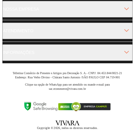
NOSSA EMPRESA
ATENDIMENTO
INFORMAÇÕES
Tellerina Comércio de Presente e Artigos pra Decoração S. A.- CNPJ: 84.453.844/0021-21
Endereço: Rua Verbo Divino - Chácara Santo Antonio /SÃO PAULO CEP 04.719-901
Clique na opção de WhatsApp para ser atendido ou mande e-mail para
sac.ecommerce@vivara.com.br
Copyright © 2026, todos os direitos reservados.