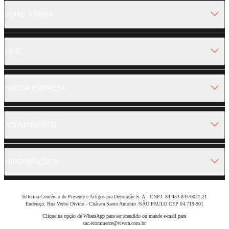
JOIAS VIVARA
LIFE
NOSSA EMPRESA
ATENDIMENTO
INFORMAÇÕES
Tellerina Comércio de Presente e Artigos pra Decoração S. A.- CNPJ: 84.453.844/0021-21
Endereço: Rua Verbo Divino - Chácara Santo Antonio /SÃO PAULO CEP 04.719-901
Clique na opção de WhatsApp para ser atendido ou mande e-mail para
sac.ecommerce@vivara.com.br