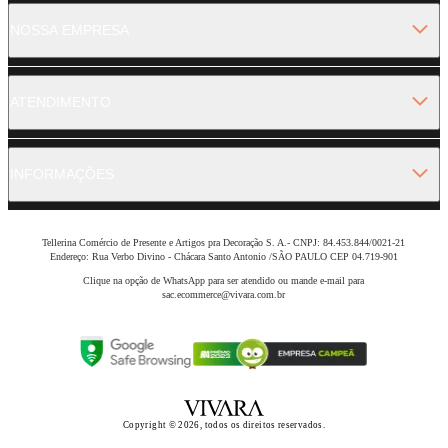
NOSSA EMPRESA
ATENDIMENTO
INFORMAÇÕES
Tellerina Comércio de Presente e Artigos pra Decoração S. A.- CNPJ: 84.453.844/0021-21
Endereço: Rua Verbo Divino - Chácara Santo Antonio /SÃO PAULO CEP 04.719-901
Clique na opção de WhatsApp para ser atendido ou mande e-mail para
sac.ecommerce@vivara.com.br
Copyright © 2026, todos os direitos reservados.