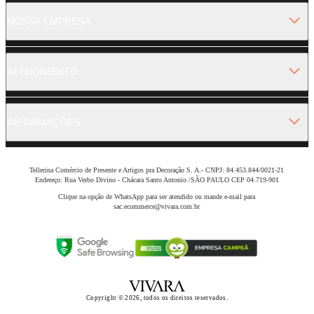
NOSSA EMPRESA
ATENDIMENTO
INFORMAÇÕES
Tellerina Comércio de Presente e Artigos pra Decoração S. A.- CNPJ: 84.453.844/0021-21
Endereço: Rua Verbo Divino - Chácara Santo Antonio /SÃO PAULO CEP 04.719-901
Clique na opção de WhatsApp para ser atendido ou mande e-mail para
sac.ecommerce@vivara.com.br
Copyright © 2026, todos os direitos reservados.