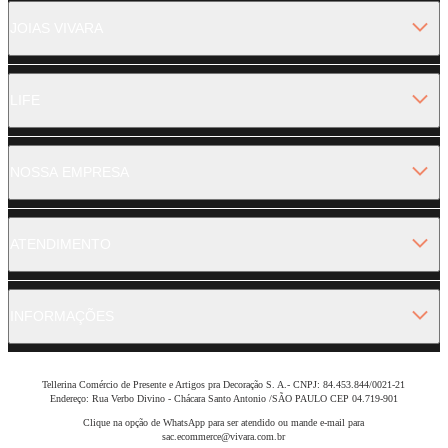
JOIAS VIVARA
LIFE
NOSSA EMPRESA
ATENDIMENTO
INFORMAÇÕES
Tellerina Comércio de Presente e Artigos pra Decoração S. A.- CNPJ: 84.453.844/0021-21
Endereço: Rua Verbo Divino - Chácara Santo Antonio /SÃO PAULO CEP 04.719-901
Clique na opção de WhatsApp para ser atendido ou mande e-mail para
sac.ecommerce@vivara.com.br