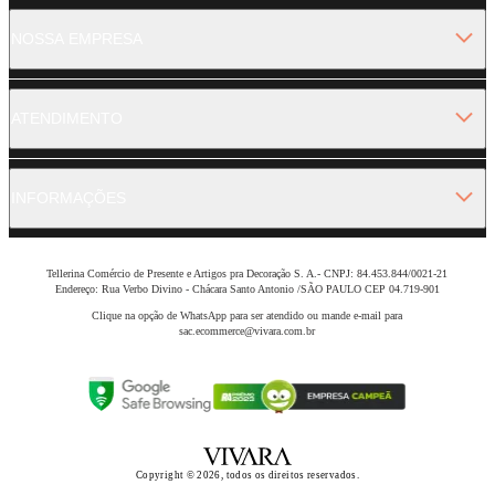
NOSSA EMPRESA
ATENDIMENTO
INFORMAÇÕES
Tellerina Comércio de Presente e Artigos pra Decoração S. A.- CNPJ: 84.453.844/0021-21
Endereço: Rua Verbo Divino - Chácara Santo Antonio /SÃO PAULO CEP 04.719-901
Clique na opção de WhatsApp para ser atendido ou mande e-mail para
sac.ecommerce@vivara.com.br
Copyright © 2026, todos os direitos reservados.