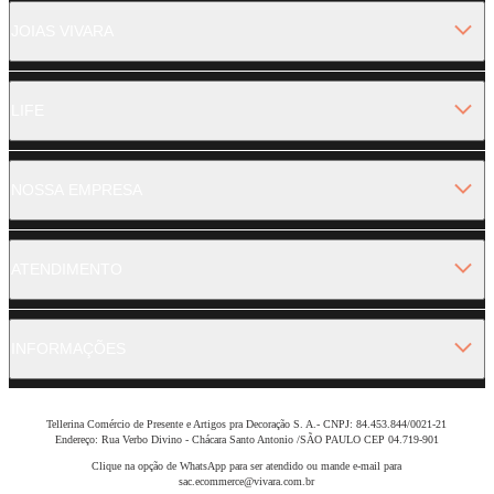
JOIAS VIVARA
LIFE
NOSSA EMPRESA
ATENDIMENTO
INFORMAÇÕES
Tellerina Comércio de Presente e Artigos pra Decoração S. A.- CNPJ: 84.453.844/0021-21
Endereço: Rua Verbo Divino - Chácara Santo Antonio /SÃO PAULO CEP 04.719-901
Clique na opção de WhatsApp para ser atendido ou mande e-mail para
sac.ecommerce@vivara.com.br