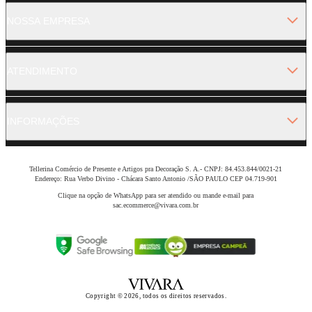
NOSSA EMPRESA
ATENDIMENTO
INFORMAÇÕES
Tellerina Comércio de Presente e Artigos pra Decoração S. A.- CNPJ: 84.453.844/0021-21
Endereço: Rua Verbo Divino - Chácara Santo Antonio /SÃO PAULO CEP 04.719-901
Clique na opção de WhatsApp para ser atendido ou mande e-mail para
sac.ecommerce@vivara.com.br
Copyright © 2026, todos os direitos reservados.