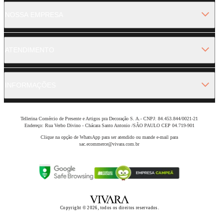
NOSSA EMPRESA
ATENDIMENTO
INFORMAÇÕES
Tellerina Comércio de Presente e Artigos pra Decoração S. A.- CNPJ: 84.453.844/0021-21
Endereço: Rua Verbo Divino - Chácara Santo Antonio /SÃO PAULO CEP 04.719-901
Clique na opção de WhatsApp para ser atendido ou mande e-mail para
sac.ecommerce@vivara.com.br
Copyright © 2026, todos os direitos reservados.