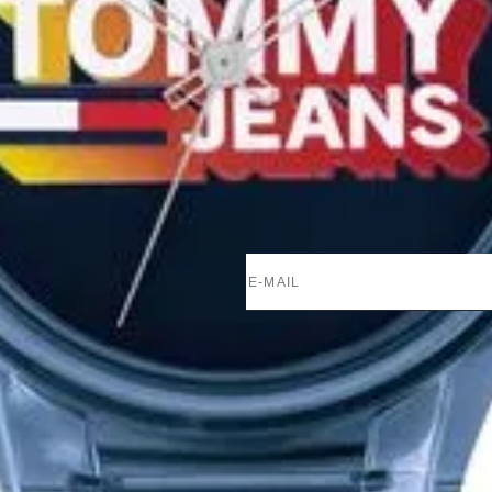
ACOMPANHE NOSSAS NOV
Cadastre seu e-mail para
receber informações e
Tendo analisado e compreendido a
Politica de 
marketing da Vivara e Life by Vivara.