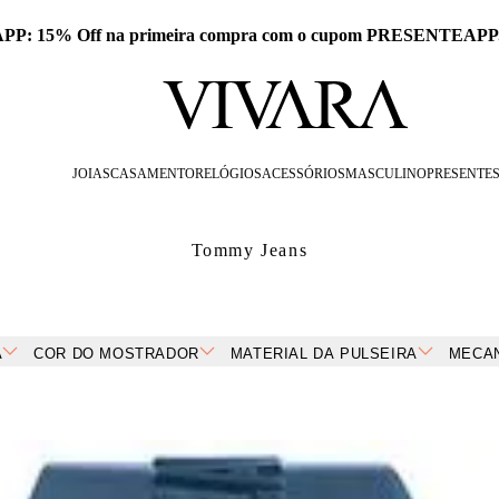
 APP: 15% Off na primeira compra com o cupom PRESENTEAPP
JOIAS
CASAMENTO
RELÓGIOS
ACESSÓRIOS
MASCULINO
PRESENTE
Tommy Jeans
A
COR DO MOSTRADOR
MATERIAL DA PULSEIRA
MECA
+
OPÇÕES
+
OPÇÕES