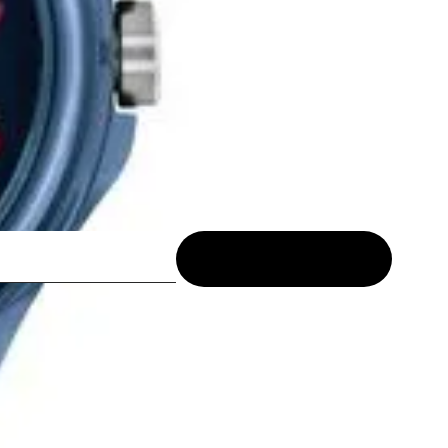
IDADES
xclusivas
Privacidade
, declaro ter mais de 18 anos de idade e aceito receber comunicados de