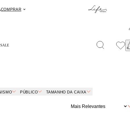
.
Fret
COMPRAR
S
SALE
NISMO
PÚBLICO
TAMANHO DA CAIXA