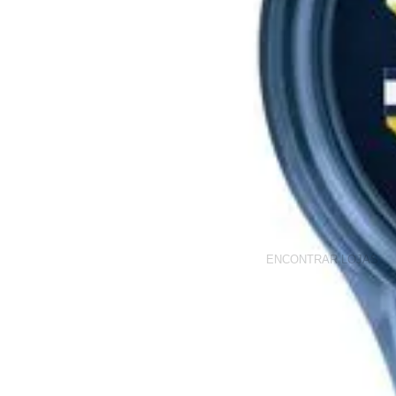
Scroll to top
NOSSAS LOJAS
Encontra a Vivara e Life mais perto de você
Estado
*
Cidade
*
ENCONTRAR LOJAS