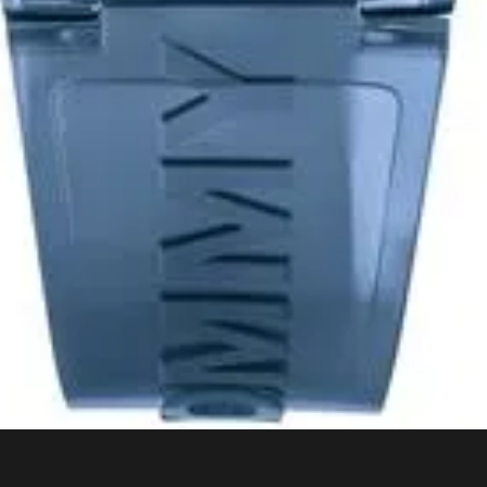
Baixe o App
NOSSA EMPRESA
ATENDIMENTO
ro
Sobre a Vivara
Central de A
Sustentabilidade
Acompanhe o
Trabalhe conosco
Whatsapp
Igualdade salarial
Compre com n
Relação com investidores
Horário de A
Blog
Vendas Corpo
na
Canal de Denúncias
Marketplaces 