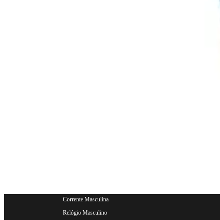
Nossas Redes Sociais
VIVARA
Life
JOIAS VIVARA
LIFE
Aliança de Casamento
Aliança de Namo
Anel de Noivado
Pingentes
Anel
Pulseiras
Óculos de Sol
Brincos
Pulseiras
Piercings
Relógio Feminino
Brinco Masculino
Anel Masculino
Corrente Masculi
Corrente Masculina
Relógio Masculino