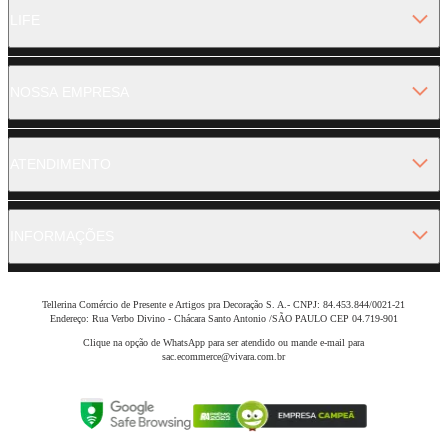
LIFE
NOSSA EMPRESA
ATENDIMENTO
INFORMAÇÕES
Tellerina Comércio de Presente e Artigos pra Decoração S. A.- CNPJ: 84.453.844/0021-21
Endereço: Rua Verbo Divino - Chácara Santo Antonio /SÃO PAULO CEP 04.719-901
Clique na opção de WhatsApp para ser atendido ou mande e-mail para
sac.ecommerce@vivara.com.br