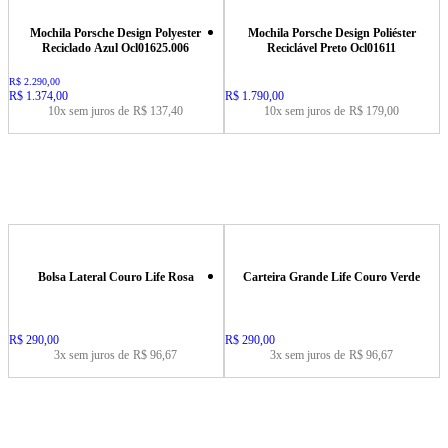
Mochila Porsche Design Polyester
Mochila Porsche Design Poliéster
Reciclado Azul Ocl01625.006
Reciclável Preto Ocl01611
Original price:
R$ 2.290,00
Price:
R$ 1.374,00
Price:
R$ 1.790,00
10x sem juros de
R$ 137,40
10x sem juros de
R$ 179,00
Bolsa Lateral Couro Life Rosa
Carteira Grande Life Couro Verde
Price:
R$ 290,00
Price:
R$ 290,00
3x sem juros de
R$ 96,67
3x sem juros de
R$ 96,67