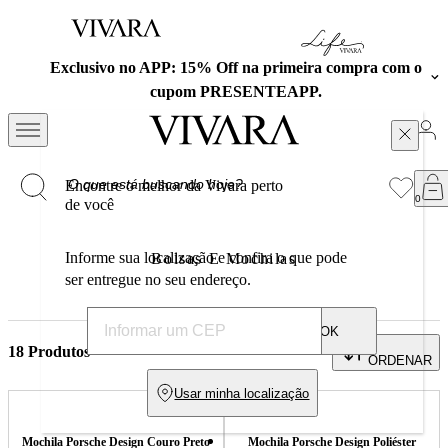
Exclusivo no APP: 15% Off na primeira compra com o
cupom PRESENTEAPP.
Encontre o melhor da Vivara perto
de você
Informe sua localização e confira o que pode
Bolsas E Mochilas
ser entregue no seu endereço.
OK
Bolsas e mochilas | O tamanho ideal para cada ocasiã
18
Produtos
ORDENAR
Usar minha localização
Mochila Porsche Design Couro Preto
Mochila Porsche Design Poliéster