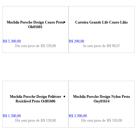
Mochila Porsche Design Couro Preto
Carteira Grande Life Couro Lilás
Ole01601
Price:
R$ 5.390,00
Price:
R$ 290,00
10x sem juros de
R$ 539,00
3x sem juros de
R$ 96,67
Mochila Porsche Design Poliéster
Mochila Porsche Design Nylon Preto
Reciclável Preto Ocl01606
Ony01614
Price:
R$ 1.590,00
Price:
R$ 3.390,00
10x sem juros de
R$ 159,00
10x sem juros de
R$ 339,00