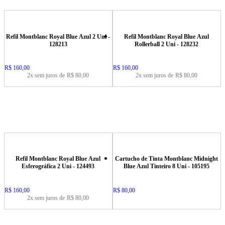
Refil Montblanc Royal Blue Azul 2 Uni -
Refil Montblanc Royal Blue Azul
128213
Rollerball 2 Uni - 128232
Price:
R$ 160,00
Price:
R$ 160,00
2x sem juros de
R$ 80,00
2x sem juros de
R$ 80,00
Refil Montblanc Royal Blue Azul
Cartucho de Tinta Montblanc Midnight
Esferográfica 2 Uni - 124493
Blue Azul Tinteiro 8 Uni - 105195
Price:
R$ 160,00
Price:
R$ 80,00
2x sem juros de
R$ 80,00