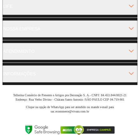
LIFE
NOSSA EMPRESA
ATENDIMENTO
INFORMAÇÕES
Tellerina Comércio de Presente e Artigos pra Decoração S. A.- CNPJ: 84.453.844/0021-21
Endereço: Rua Verbo Divino - Chácara Santo Antonio /SÃO PAULO CEP 04.719-901
Clique na opção de WhatsApp para ser atendido ou mande e-mail para
sac.ecommerce@vivara.com.br