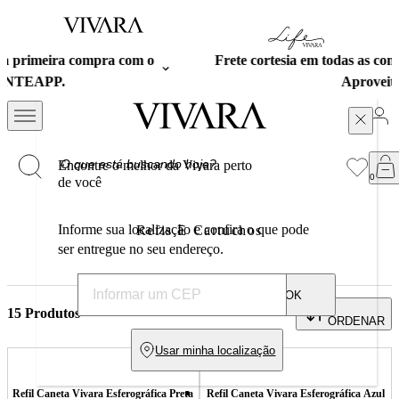
Frete cortesia em todas as compras acima de R$ 699.
Aproveite!
Encontre o melhor da Vivara perto
de você
Informe sua localização e confira o que pode
Refis E Cartuchos
ser entregue no seu endereço.
OK
Refis e Cartuchos | Vivara
15
Produtos
ORDENAR
Usar minha localização
Refil Caneta Vivara Esferográfica Preta
Refil Caneta Vivara Esferográfica Azul