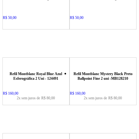
Price:
R$ 50,00
Price:
R$ 50,00
Refil Montblanc Royal Blue Azul
Refil Montblanc Mystery Black Preto
Esferográfica 2 Uni - 124491
Ballpoint Fine 2 uni -MB128210
Price:
R$ 160,00
Price:
R$ 160,00
2x sem juros de
R$ 80,00
2x sem juros de
R$ 80,00