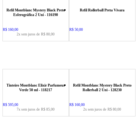
Refil Montblanc Mystery Black Preto
Refil Rollerball Preta Vivara
Esferográfica 2 Uni - 116190
Price:
R$ 160,00
Price:
R$ 50,00
2x sem juros de
R$ 80,00
Tinteiro Montblanc Elixir Parfumeur
Refil Montblanc Mystery Black Preto
Verde 50 ml - 118217
Rollerball 2 Uni - 128230
Price:
R$ 595,00
Price:
R$ 160,00
7x sem juros de
R$ 85,00
2x sem juros de
R$ 80,00