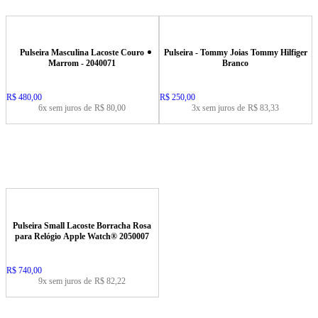
Pulseira Masculina Lacoste Couro
Pulseira - Tommy Joias Tommy Hilfiger
Marrom - 2040071
Branco
Price:
R$ 480,00
Price:
R$ 250,00
6x sem juros de
R$ 80,00
3x sem juros de
R$ 83,33
Pulseira Small Lacoste Borracha Rosa
para Relógio Apple Watch® 2050007
Price:
R$ 740,00
9x sem juros de
R$ 82,22