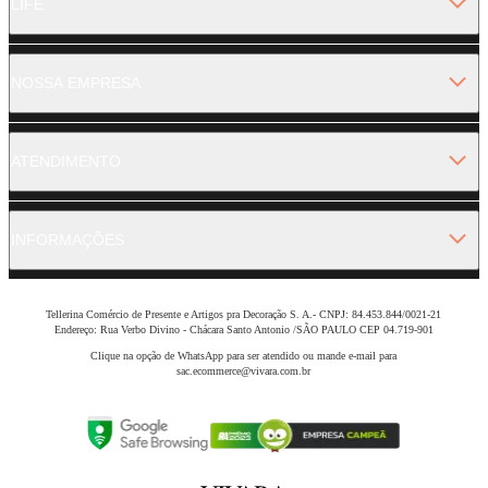
LIFE
NOSSA EMPRESA
ATENDIMENTO
INFORMAÇÕES
Tellerina Comércio de Presente e Artigos pra Decoração S. A.- CNPJ: 84.453.844/0021-21
Endereço: Rua Verbo Divino - Chácara Santo Antonio /SÃO PAULO CEP 04.719-901
Clique na opção de WhatsApp para ser atendido ou mande e-mail para
sac.ecommerce@vivara.com.br