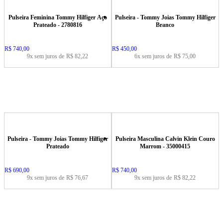
Pulseira Feminina Tommy Hilfiger Aço
Pulseira - Tommy Joias Tommy Hilfiger
Prateado - 2780816
Branco
Price:
R$ 740,00
Price:
R$ 450,00
9x sem juros de
R$ 82,22
6x sem juros de
R$ 75,00
Pulseira - Tommy Joias Tommy Hilfiger
Pulseira Masculina Calvin Klein Couro
Prateado
Marrom - 35000415
Price:
R$ 690,00
Price:
R$ 740,00
9x sem juros de
R$ 76,67
9x sem juros de
R$ 82,22