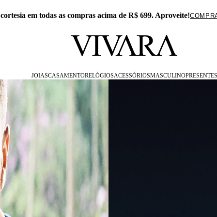
 APP: 15% Off na primeira compra com o cupom PRESENTEAPP
JOIAS
CASAMENTO
RELÓGIOS
ACESSÓRIOS
MASCULINO
PRESENTE