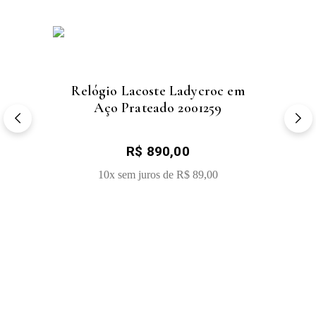
Relógio Lacoste Ladycroc em
Aço Prateado 2001259
Sale Price:
R$ 890,00
COMPRAR
10x sem juros de
R$ 89,00