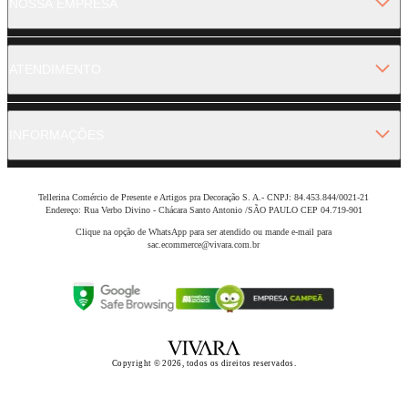
NOSSA EMPRESA
ATENDIMENTO
INFORMAÇÕES
Tellerina Comércio de Presente e Artigos pra Decoração S. A.- CNPJ: 84.453.844/0021-21
Endereço: Rua Verbo Divino - Chácara Santo Antonio /SÃO PAULO CEP 04.719-901
Clique na opção de WhatsApp para ser atendido ou mande e-mail para
sac.ecommerce@vivara.com.br
Copyright © 2026, todos os direitos reservados.