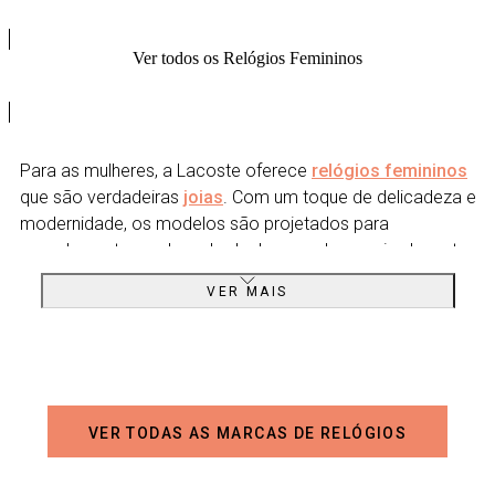
Ver todos os Relógios Femininos
Para as mulheres, a Lacoste oferece
relógios femininos
que são verdadeiras
joias
. Com um toque de delicadeza e
modernidade, os modelos são projetados para
complementar qualquer look, do casual ao mais elegante.
O Lacoste Moon, com seu design minimalista e elegante, e o
VER MAIS
Lacoste Cannes, que traz um toque de glamour com
detalhes em ouro rosa, são exemplos perfeitos da
versatilidade e charme dos relógios femininos Lacoste.
Experimente a qualidade, irreverência e versatilidade dos
VER TODAS AS MARCAS DE RELÓGIOS
relógios Lacoste disponíveis na Vivara.