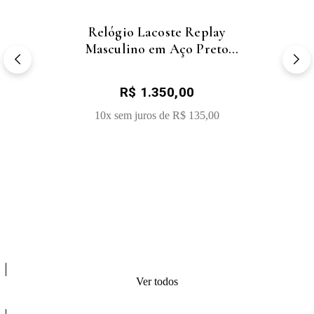
Relógio Lacoste Replay
Masculino em Aço Preto
2011451
Sale Price:
R$ 1.350,00
COMPRAR
10x sem juros de
R$ 135,00
Ver todos